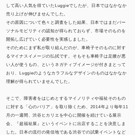
して高い人気を得ていたLuggieでしたが、日本ではなかなか
売り上げが伸びませんでした。
その原因について色々と調査をした結果、日本ではまだパー
ソナルモビリティの認知が得られておらず、市場そのものを
開拓し広げていく必要性を実感しました。
そのためにまず私が取り組んだのが、車椅子そのものに対す
るマイナスイメージの払拭です。そもそも車椅子は足腰が悪
い人が使うもの、というネガティブイメージが付きまとって
おり、Luggieのようなカラフルなデザインのものはなかなか
理解が得られていませんでした。
そこで、障害者をはじめとするマイノリティや福祉そのもの
に対する「心のバリア」を取り除くため、2014年より毎年11
月の一週間、渋谷ヒカリエを中心に開催を続けている展示
会、『超福祉展』というイベントに出店することを決意しま
した。日本の流行の発信地である渋谷での試乗イベントなど