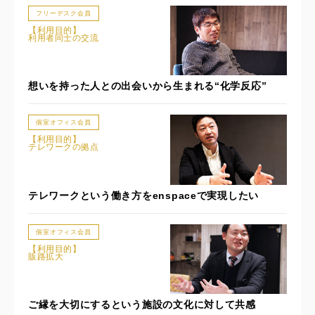
フリーデスク会員
【利用目的】
利用者同士の交流
想いを持った人との出会いから生まれる“化学反応”
個室オフィス会員
【利用目的】
テレワークの拠点
テレワークという働き方をenspaceで実現したい
個室オフィス会員
【利用目的】
販路拡大
ご縁を大切にするという施設の文化に対して共感