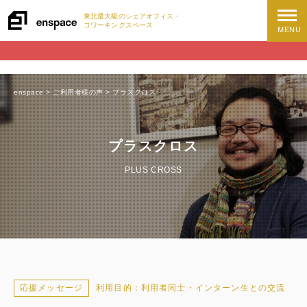
東北最大級の
シェアオフィス・
コワーキングスペース
MENU
enspace
>
ご利用者様の声
>
プラスクロス
プラスクロス
PLUS CROSS
応援メッセージ
利用目的：利用者同士・インターン生との交流