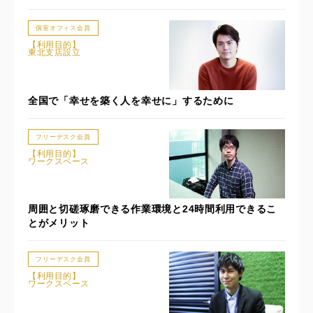
個室オフィス会員
【利用目的】
東北支店設立
全国で「幸せを築く人を幸せに」するために
フリーデスク会員
【利用目的】
ワークスペース
周囲と切磋琢磨できる作業環境と24時間利用できるこ
とがメリット
フリーデスク会員
【利用目的】
ワークスペース