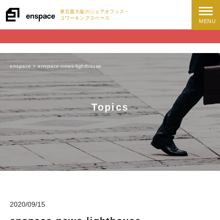
東北最大級の
シェアオフィス・
コワーキングスペース
MENU
enspace
>
enspace-news-lighthouse
Topics
2020/09/15