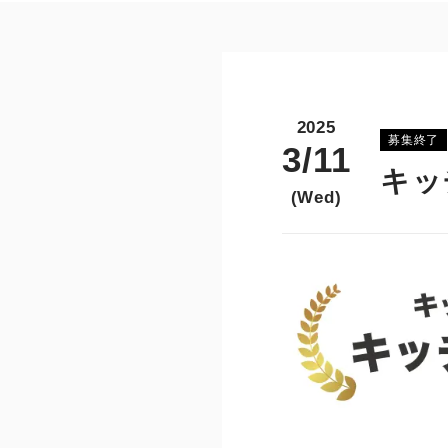
2025
募集終了
3/11
キッ
(Wed)